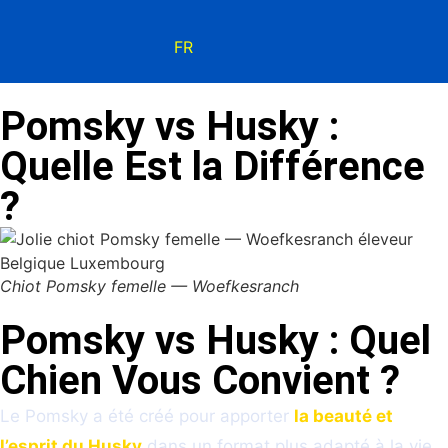
FR
Pomsky vs Husky :
Quelle Est la Différence
?
Chiot Pomsky femelle — Woefkesranch
Pomsky vs Husky : Quel
Chien Vous Convient ?
Le Pomsky a été créé pour apporter
la beauté et
l’esprit du Husky
dans un format plus adapté à la vie