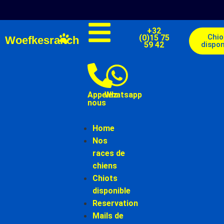
+32
Chio
(0)15 75
Woefkesranch
59 42
dispon
Appelez-
Whatsapp
nous
Home
Nos
races de
chiens
Chiots
disponible
Reservation
Mails de