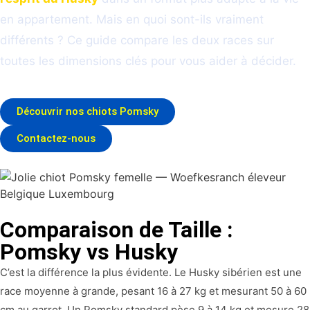
en appartement. Mais en quoi sont-ils vraiment
différents ? Ce guide compare les deux races sur
toutes les dimensions clés pour vous aider à décider.
Découvrir nos chiots Pomsky
Contactez-nous
Comparaison de Taille :
Pomsky vs Husky
C’est la différence la plus évidente. Le Husky sibérien est une
race moyenne à grande, pesant 16 à 27 kg et mesurant 50 à 60
cm au garrot. Un Pomsky standard pèse 9 à 14 kg et mesure 28