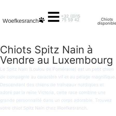
+32 (0)15
Chiots
75 59 42
Woefkesranch
disponibl
Chiots Spitz Nain à
Vendre au Luxembourg
Le Spitz Nain (Loulou de Poméranie) est un petit chien
de compagnie au caractère vif et au pelage magnifique.
Descendant des chiens de traîneaux nordiques et
adoré par la reine Victoria, cette race combine une
grande personnalité dans un corps adorable. Trouvez
votre chiot Spitz Nain chez Woefkesranch.