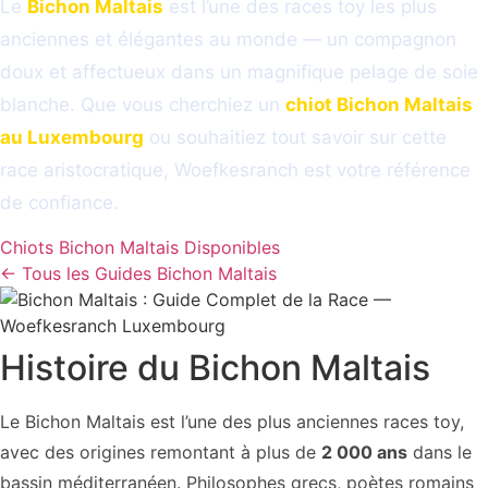
Le
Bichon Maltais
est l’une des races toy les plus
anciennes et élégantes au monde — un compagnon
doux et affectueux dans un magnifique pelage de soie
blanche. Que vous cherchiez un
chiot Bichon Maltais
au Luxembourg
ou souhaitiez tout savoir sur cette
race aristocratique, Woefkesranch est votre référence
de confiance.
Chiots Bichon Maltais Disponibles
← Tous les Guides Bichon Maltais
Histoire du Bichon Maltais
Le Bichon Maltais est l’une des plus anciennes races toy,
avec des origines remontant à plus de
2 000 ans
dans le
bassin méditerranéen. Philosophes grecs, poètes romains