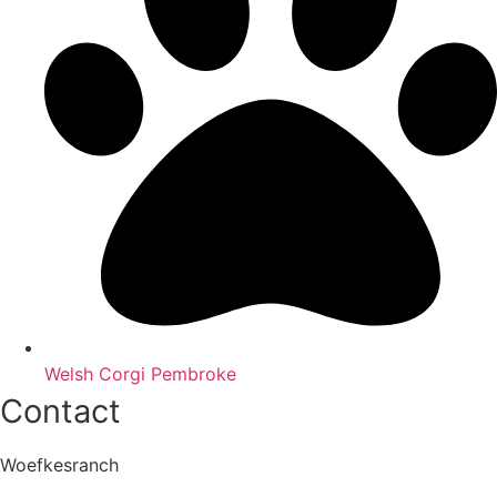
Welsh Corgi Pembroke
Contact
Woefkesranch