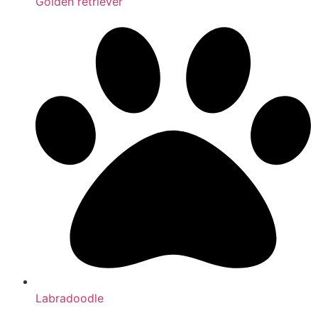
Golden retriever
Labradoodle