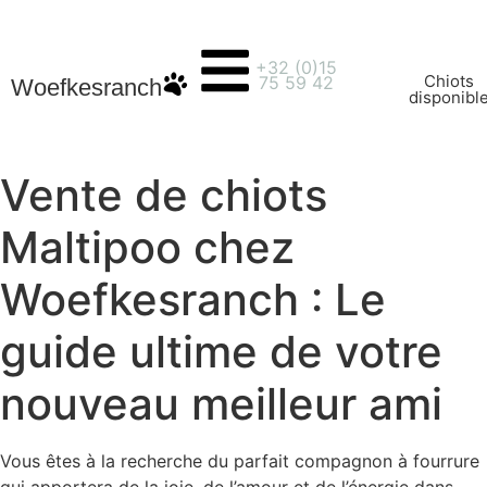
+32 (0)15
Chiots
75 59 42
Woefkesranch
disponibl
Vente de chiots
Maltipoo chez
Woefkesranch : Le
guide ultime de votre
nouveau meilleur ami
Vous êtes à la recherche du parfait compagnon à fourrure