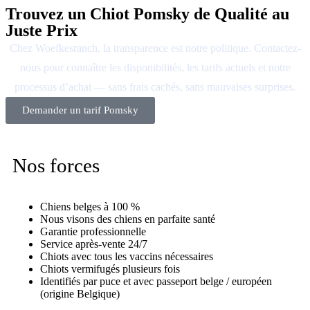
Trouvez un Chiot Pomsky de Qualité au
Juste Prix
Chez Woefkesranch, la transparence est notre politique. Contactez-
nous pour connaître les disponibilités, les tarifs actuels et notre
processus d’achat — sans frais cachés, sans mauvaises surprises.
Demander un tarif Pomsky
Nos forces
Chiens belges à 100 %
Nous visons des chiens en parfaite santé
Garantie professionnelle
Service après-vente 24/7
Chiots avec tous les vaccins nécessaires
Chiots vermifugés plusieurs fois
Identifiés par puce et avec passeport belge / européen
(origine Belgique)