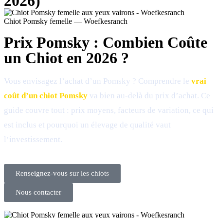
2026)
Chiot Pomsky femelle — Woefkesranch
Prix Pomsky : Combien Coûte
un Chiot en 2026 ?
Vous envisagez l’achat d’un Pomsky ? Comprendre le
vrai
coût d’un chiot Pomsky
va bien au-delà du prix d’achat. Ce
guide couvre tout : prix moyens, facteurs de variation, ce qui
est inclus et pourquoi un élevage de qualité vaut
l’investissement.
Renseignez-vous sur les chiots
Nous contacter