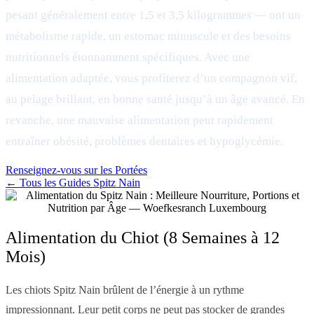
pesant généralement entre 1,5 et 3,5 kilogrammes — ont un
métabolisme rapide, un estomac minuscule et des besoins
nutritionnels étonnamment spécifiques. Avec une
alimentation adaptée, vous profiterez d’un compagnon vif,
au pelage brillant, en bonne santé jusqu’à un âge avancé. En
revanche, une mauvaise alimentation peut rapidement
entraîner obésité, problèmes dentaires et hypoglycémie.
Renseignez-vous sur les Portées
← Tous les Guides Spitz Nain
Alimentation du Chiot (8 Semaines à 12
Mois)
Les chiots Spitz Nain brûlent de l’énergie à un rythme
impressionnant. Leur petit corps ne peut pas stocker de grandes