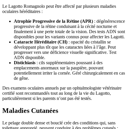
Le Lagotto Romagnolo peut être affecté par plusieurs maladies
oculaires héréditaires :
Atrophie Progressive de la Rétine (APR)
: dégénérescence
progressive de la rétine conduisant à la cécité nocturne et
finalement à une perte totale de la vision. Des tests ADN sont
disponibles pour les variants connus pour affecter les Lagotti.
Cataracte Héréditaire (CH)
: opacité du cristallin se
développant plus tôt que les cataractes liées à l’âge. Peut
progresser vers une déficience visuelle significative. Test
ADN disponible.
Distichiasis
: cils supplémentaires poussant à des
emplacements anormaux sur la paupière, pouvant
potentiellement irriter la cornée. Géré chirurgicalement en cas
de gêne.
Des examens oculaires annuels par un ophtalmologiste vétérinaire
certifié sont recommandés tout au long de la vie du Lagotto,
particulièrement si les parents n’ont pas été testés.
Maladies Cutanées
Le pelage double dense et bouclé crée des conditions qui, sans
toilettage approprié, peuvent conduire à des problèmes cutanés :