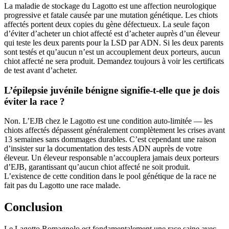
La maladie de stockage du Lagotto est une affection neurologique
progressive et fatale causée par une mutation génétique. Les chiots
affectés portent deux copies du gène défectueux. La seule façon
d’éviter d’acheter un chiot affecté est d’acheter auprès d’un éleveur
qui teste les deux parents pour la LSD par ADN. Si les deux parents
sont testés et qu’aucun n’est un accouplement deux porteurs, aucun
chiot affecté ne sera produit. Demandez toujours à voir les certificats
de test avant d’acheter.
L’épilepsie juvénile bénigne signifie-t-elle que je dois
éviter la race ?
Non. L’EJB chez le Lagotto est une condition auto-limitée — les
chiots affectés dépassent généralement complètement les crises avant
13 semaines sans dommages durables. C’est cependant une raison
d’insister sur la documentation des tests ADN auprès de votre
éleveur. Un éleveur responsable n’accouplera jamais deux porteurs
d’EJB, garantissant qu’aucun chiot affecté ne soit produit.
L’existence de cette condition dans le pool génétique de la race ne
fait pas du Lagotto une race malade.
Conclusion
Le Lagotto Romagnolo est fondamentalement une race saine avec