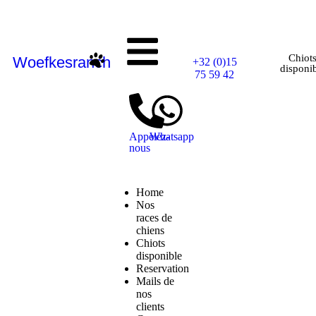
Chiot
Woefkesranch
+32 (0)15
disponi
75 59 42
Appelez-
Whatsapp
nous
Home
Nos
races de
chiens
Chiots
disponible
Reservation
Mails de
nos
clients