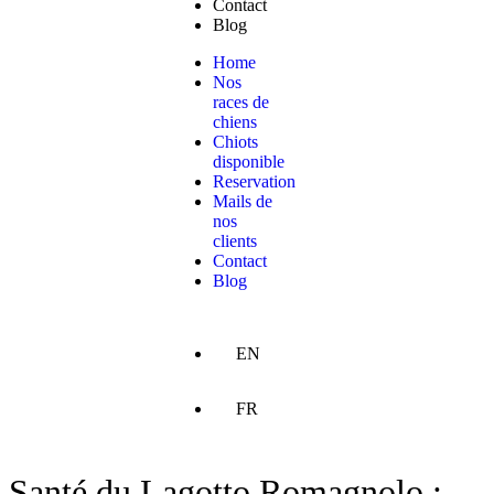
Contact
Blog
Home
Nos
races de
chiens
Chiots
disponible
Reservation
Mails de
nos
clients
Contact
Blog
EN
FR
Santé du Lagotto Romagnolo :