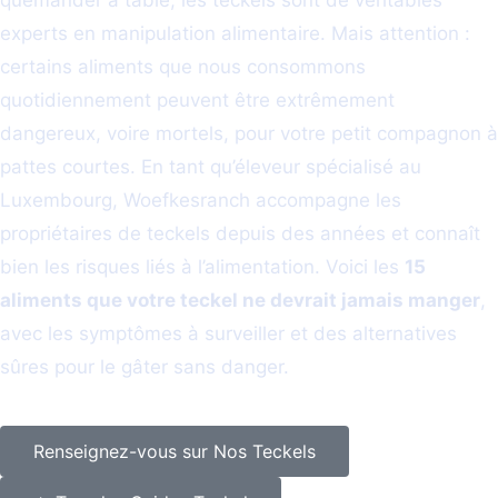
quémander à table, les teckels sont de véritables
experts en manipulation alimentaire. Mais attention :
certains aliments que nous consommons
quotidiennement peuvent être extrêmement
dangereux, voire mortels, pour votre petit compagnon à
pattes courtes. En tant qu’éleveur spécialisé au
Luxembourg, Woefkesranch accompagne les
propriétaires de teckels depuis des années et connaît
bien les risques liés à l’alimentation. Voici les
15
aliments que votre teckel ne devrait jamais manger
,
avec les symptômes à surveiller et des alternatives
sûres pour le gâter sans danger.
Renseignez-vous sur Nos Teckels