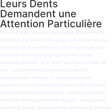
Leurs Dents
Demandent une
Attention Particulière
S’il y a un sujet de santé que chaque propriétaire de
Spitz Nain doit prendre au sérieux dès le premier jour,
c’est bien les soins dentaires. Les petites races sont
touchées de manière disproportionnée par les
maladies dentaires, et le Spitz Nain figure en tête de
liste. Leurs mâchoires compactes créent un
encombrement dentaire, la plaque s’accumule
rapidement et la maladie parodontale peut s’installer
de façon étonnamment précoce. La bonne nouvelle ?
Avec une routine quotidienne régulière, vous pouvez
prévenir la plupart des problèmes dentaires et protéger