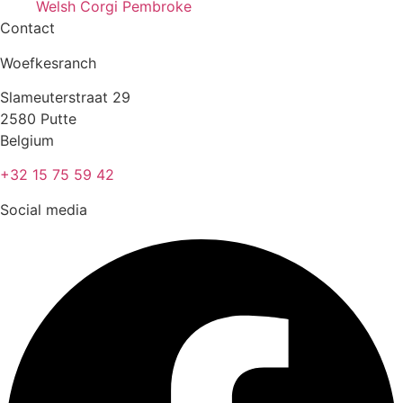
Welsh Corgi Pembroke
Contact
Woefkesranch
Slameuterstraat 29
2580 Putte
Belgium
+32 15 75 59 42
Social media