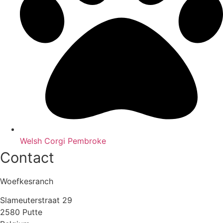
Welsh Corgi Pembroke
Contact
Woefkesranch
Slameuterstraat 29
2580 Putte