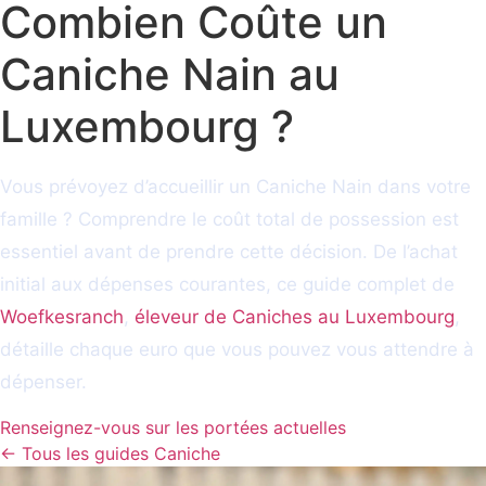
Combien Coûte un
Caniche Nain au
Luxembourg ?
Vous prévoyez d’accueillir un Caniche Nain dans votre
famille ? Comprendre le coût total de possession est
essentiel avant de prendre cette décision. De l’achat
initial aux dépenses courantes, ce guide complet de
Woefkesranch
,
éleveur de Caniches au Luxembourg
,
détaille chaque euro que vous pouvez vous attendre à
dépenser.
Renseignez-vous sur les portées actuelles
← Tous les guides Caniche