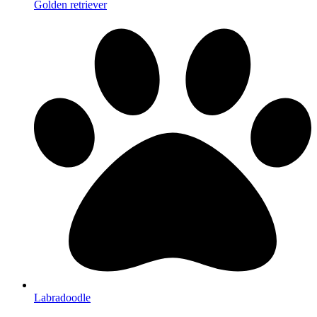
Golden retriever
Labradoodle