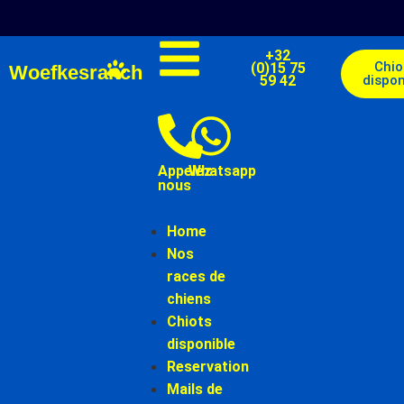
+32
Chio
(0)15 75
Woefkesranch
59 42
dispon
Appelez-
Whatsapp
nous
Home
Nos
races de
chiens
Chiots
disponible
Reservation
Mails de