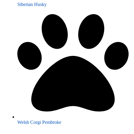
Siberian Husky
Welsh Corgi Pembroke