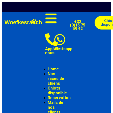
Chio
Woefkesranch
+32
dispon
(0)15 75
59 42
Appelez-
Whatsapp
nous
Home
Nos
races de
chiens
Chiots
disponible
Reservation
Mails de
nos
clients