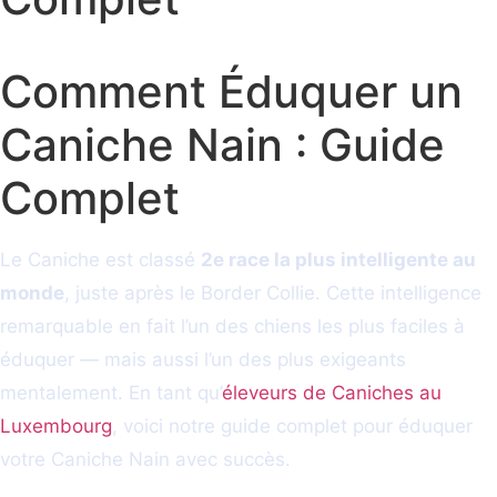
Comment Éduquer un
Caniche Nain : Guide
Complet
Le Caniche est classé
2e race la plus intelligente au
monde
, juste après le Border Collie. Cette intelligence
remarquable en fait l’un des chiens les plus faciles à
éduquer — mais aussi l’un des plus exigeants
mentalement. En tant qu’
éleveurs de Caniches au
Luxembourg
, voici notre guide complet pour éduquer
votre Caniche Nain avec succès.