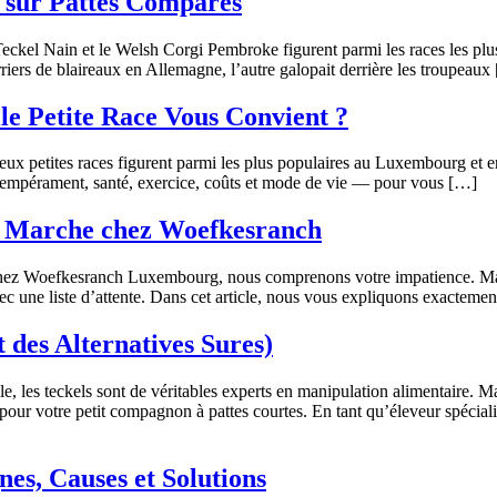
s sur Pattes Compares
e Teckel Nain et le Welsh Corgi Pembroke figurent parmi les races les pl
riers de blaireaux en Allemagne, l’autre galopait derrière les troupeaux
le Petite Race Vous Convient ?
x petites races figurent parmi les plus populaires au Luxembourg et en 
empérament, santé, exercice, coûts et mode de vie — pour vous […]
a Marche chez Woefkesranch
Chez Woefkesranch Luxembourg, nous comprenons votre impatience. Mais u
ec une liste d’attente. Dans cet article, nous vous expliquons exacteme
t des Alternatives Sures)
ble, les teckels sont de véritables experts en manipulation alimentaire.
pour votre petit compagnon à pattes courtes. En tant qu’éleveur spéci
nes, Causes et Solutions