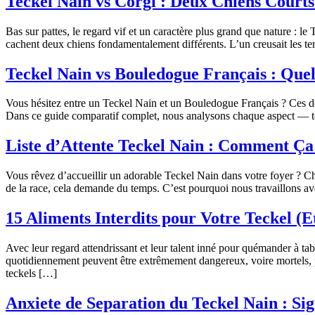
Teckel Nain vs Corgi : Deux Chiens Court
Bas sur pattes, le regard vif et un caractère plus grand que nature : l
cachent deux chiens fondamentalement différents. L’un creusait les ter
Teckel Nain vs Bouledogue Français : Quel
Vous hésitez entre un Teckel Nain et un Bouledogue Français ? Ces deu
Dans ce guide comparatif complet, nous analysons chaque aspect — t
Liste d’Attente Teckel Nain : Comment Ç
Vous rêvez d’accueillir un adorable Teckel Nain dans votre foyer ? 
de la race, cela demande du temps. C’est pourquoi nous travaillons av
15 Aliments Interdits pour Votre Teckel (E
Avec leur regard attendrissant et leur talent inné pour quémander à ta
quotidiennement peuvent être extrêmement dangereux, voire mortels, 
teckels […]
Anxiete de Separation du Teckel Nain : Sig