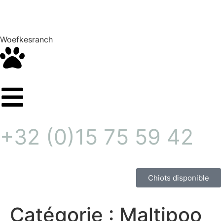
Woefkesranch
+32 (0)15 75 59 42
Chiots disponible
Catégorie :
Maltipoo