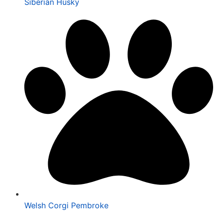
Siberian Husky
Welsh Corgi Pembroke