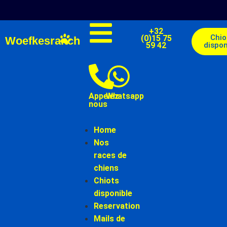
+32
Chio
(0)15 75
Woefkesranch
59 42
dispon
Appelez-
Whatsapp
nous
Home
Nos
races de
chiens
Chiots
disponible
Reservation
Mails de