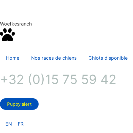
Woefkesranch
Home
Nos races de chiens
Chiots disponible
+32 (0)15 75 59 42
Puppy alert
EN
FR