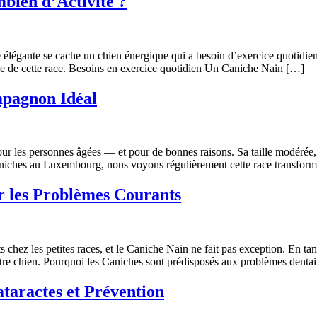
bien d’Activité ?
e élégante se cache un chien énergique qui a besoin d’exercice quotidie
e de cette race. Besoins en exercice quotidien Un Caniche Nain […]
mpagnon Idéal
les personnes âgées — et pour de bonnes raisons. Sa taille modérée, so
 Caniches au Luxembourg, nous voyons régulièrement cette race transform
r les Problèmes Courants
ts chez les petites races, et le Caniche Nain ne fait pas exception. En 
votre chien. Pourquoi les Caniches sont prédisposés aux problèmes denta
taractes et Prévention