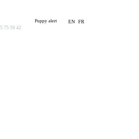
Puppy alert
EN
FR
5 75 59 42