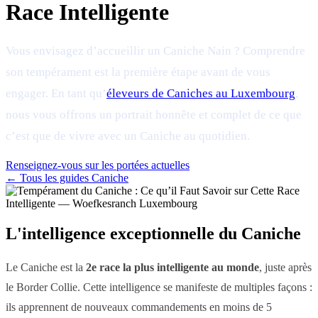
Race Intelligente
Vous envisagez d’accueillir un Caniche Nain ? Comprendre
son tempérament est la première étape avant de vous
engager. En tant qu’
éleveurs de Caniches au Luxembourg
,
nous vous offrons un portrait honnête et complet de ce que
c’est que de vivre avec un Caniche au quotidien.
Renseignez-vous sur les portées actuelles
← Tous les guides Caniche
L'intelligence exceptionnelle du Caniche
Le Caniche est la
2e race la plus intelligente au monde
, juste après
le Border Collie. Cette intelligence se manifeste de multiples façons :
ils apprennent de nouveaux commandements en moins de 5