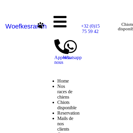
Chiot
Woefkesranch
+32 (0)15
disponi
75 59 42
Appelez-
Whatsapp
nous
Home
Nos
races de
chiens
Chiots
disponible
Reservation
Mails de
nos
clients