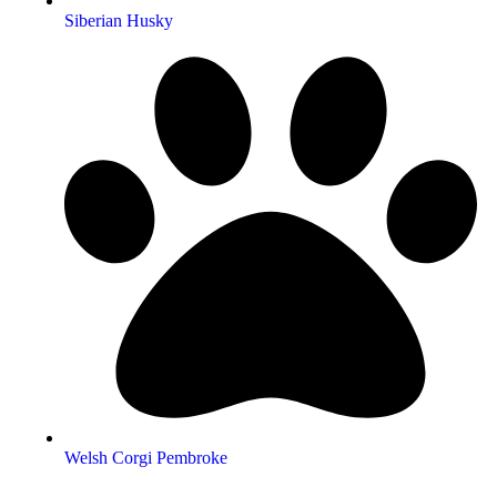
Siberian Husky
Welsh Corgi Pembroke