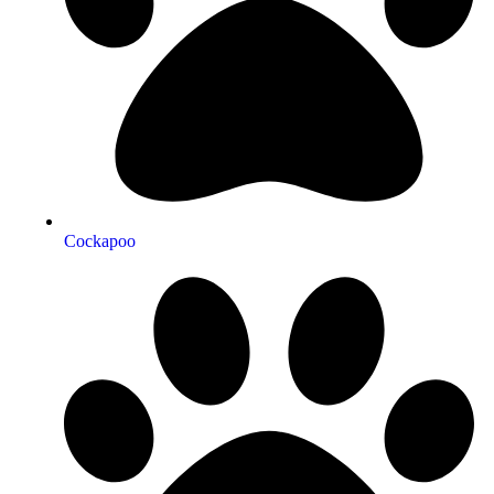
Cockapoo