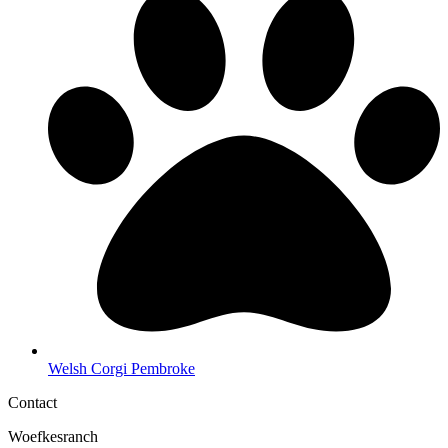
Welsh Corgi Pembroke
Contact
Woefkesranch