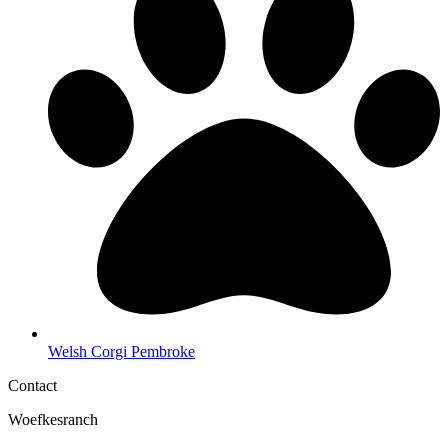
Welsh Corgi Pembroke
Contact
Woefkesranch