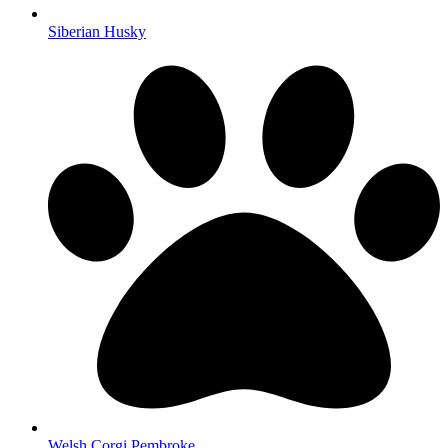
Siberian Husky
Welsh Corgi Pembroke