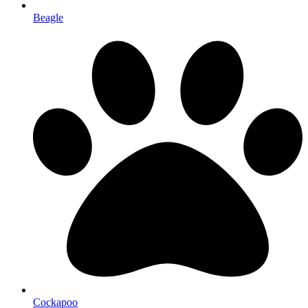
Beagle
Cockapoo