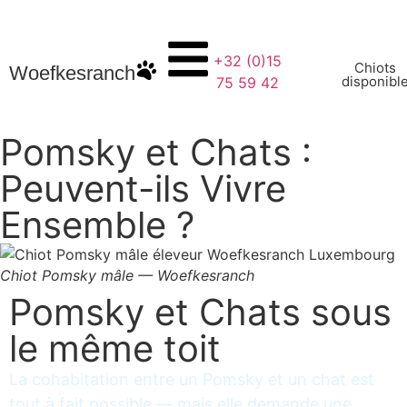
+32 (0)15
Chiots
Woefkesranch
disponibl
75 59 42
Pomsky et Chats :
Peuvent-ils Vivre
Ensemble ?
Chiot Pomsky mâle — Woefkesranch
Pomsky et Chats sous
le même toit
La cohabitation entre un Pomsky et un chat est
tout à fait possible — mais elle demande une