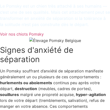
Le Pomsky est un chien très attaché à ses humains —
c’est une de ses qualités. Mais cet attachement peut se
transformer en anxiété de séparation si la tolérance à
la solitude n’est pas construite dès le départ.
Voir nos chiots Pomsky
Signes d'anxiété de
séparation
Un Pomsky souffrant d’anxiété de séparation manifeste
généralement un ou plusieurs de ces comportements :
hurlements ou aboiements
continus peu après votre
départ,
destruction
(meubles, cadres de portes),
souillures
malgré une propreté acquise,
hyper-agitation
lors de votre départ (tremblements, salivation), refus de
manger en votre absence. Ces comportements