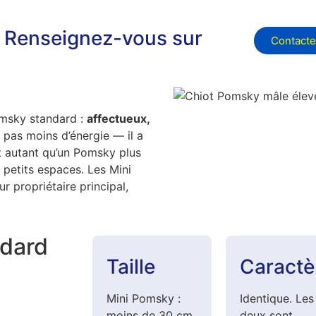
 Renseignez-vous sur
Contact
msky standard :
affectueux,
e pas moins d’énergie — il a
ut autant qu’un Pomsky plus
 petits espaces. Les Mini
 propriétaire principal,
ndard
Taille
Caractè
Mini Pomsky :
Identique. Les
moins de 30 cm.
deux sont