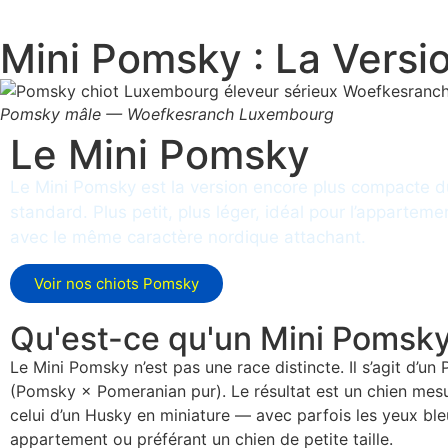
Mini Pomsky : La Vers
Pomsky mâle — Woefkesranch Luxembourg
Le Mini Pomsky
Le Mini Pomsky est la version encore plus compacte 
standard. Plus petit, plus léger, idéal pour l’appartem
avec le même caractère nordique attachant.
Voir nos chiots Pomsky
Qu'est-ce qu'un Mini Pomsky
Le Mini Pomsky n’est pas une race distincte. Il s’agit d’
(Pomsky × Pomeranian pur). Le résultat est un chien me
celui d’un Husky en miniature — avec parfois les yeux bl
appartement ou préférant un chien de petite taille.