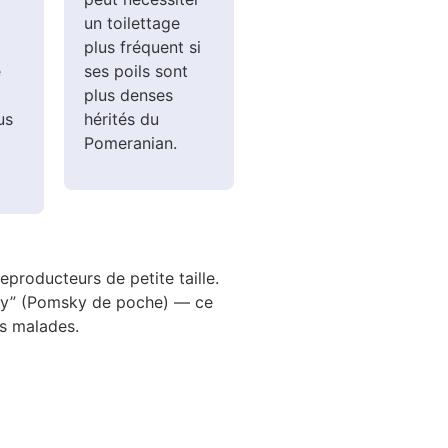
un toilettage
plus fréquent si
e
ses poils sont
plus denses
us
hérités du
Pomeranian.
producteurs de petite taille.
msky” (Pomsky de poche) — ce
ts malades.