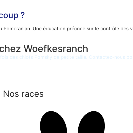
ucoup ?
if du Pomeranian. Une éducation précoce sur le contrôle des
 chez Woefkesranch
is des chiots Pomsky de petite taille. Contactez-nous pour
Nos races