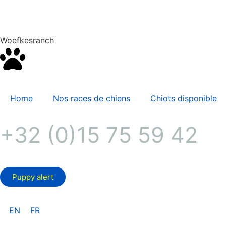
Woefkesranch
Home
Nos races de chiens
Chiots disponible
+32 (0)15 75 59 42
Puppy alert
EN
FR