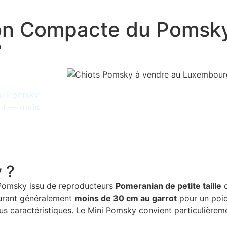
ion Compacte du Pomsk
du Pomsky
ent — mais
 ?
un Pomsky issu de reproducteurs
Pomeranian de petite taille
o
surant généralement
moins de 30 cm au garrot
pour un poi
eus caractéristiques. Le Mini Pomsky convient particulière