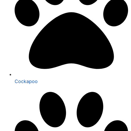
Cockapoo