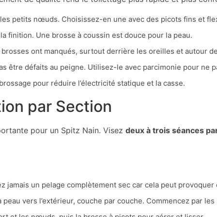
les petits nœuds. Choisissez-en une avec des picots fins et fle
la finition. Une brosse à coussin est douce pour la peau.
brosses ont manqués, surtout derrière les oreilles et autour de
être défaits au peigne. Utilisez-le avec parcimonie pour ne p
ossage pour réduire l’électricité statique et la casse.
ion par Section
mportante pour un Spitz Nain. Visez
deux à trois séances p
z jamais un pelage complètement sec car cela peut provoquer 
a peau vers l’extérieur, couche par couche. Commencez par les p
rt et les nœuds, puis la brosse à picots pour aérer et lisser.