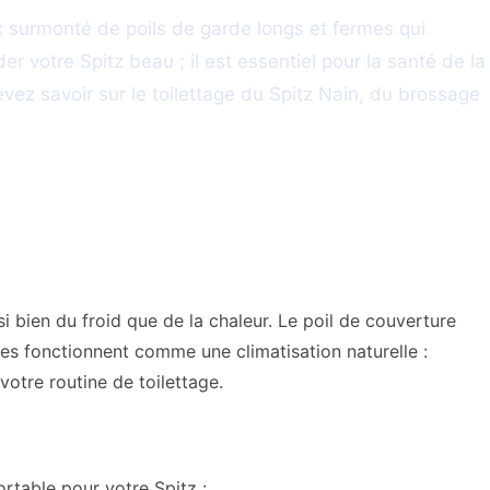
 surmonté de poils de garde longs et fermes qui
 votre Spitz beau ; il est essentiel pour la santé de la
vez savoir sur le toilettage du Spitz Nain, du brossage
i bien du froid que de la chaleur. Le poil de couverture
ches fonctionnent comme une climatisation naturelle :
 votre routine de toilettage.
rtable pour votre Spitz :