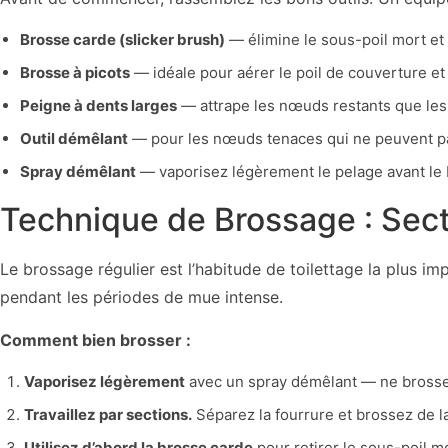
Brosse carde (slicker brush)
— élimine le sous-poil mort et 
Brosse à picots
— idéale pour aérer le poil de couverture et 
Peigne à dents larges
— attrape les nœuds restants que les 
Outil démêlant
— pour les nœuds tenaces qui ne peuvent pas 
Spray démêlant
— vaporisez légèrement le pelage avant le br
Technique de Brossage : Sect
Le brossage régulier est l’habitude de toilettage la plus i
pendant les périodes de mue intense.
Comment bien brosser :
Vaporisez légèrement
avec un spray démêlant — ne brosse
Travaillez par sections.
Séparez la fourrure et brossez de l
Utilisez d’abord la brosse carde
pour retirer le sous-poil mo