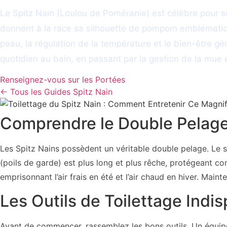
Le Spitz Nain (Loulou de Poméranie) est célèbre pour 
donnent à la race sa silhouette de pompom emblématique.
peau, la régulation de la température et le bien-être g
quotidien au bain, en passant par la gestion de la mue e
Renseignez-vous sur les Portées
← Tous les Guides Spitz Nain
Comprendre le Double Pelage
Les Spitz Nains possèdent un véritable double pelage. Le so
(poils de garde) est plus long et plus rêche, protégeant con
emprisonnant l’air frais en été et l’air chaud en hiver. Main
Les Outils de Toilettage Indi
Avant de commencer, rassemblez les bons outils. Un équipem