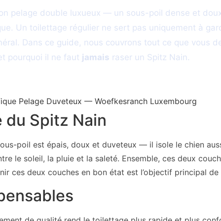
son pelage double luxueux — un sous-poil dense et doux
 Un toilettage régulier ne sert pas uniquement à garder
énéral. Dans ce guide, nous couvrons tout ce que vous de
t pourquoi il ne faut
jamais
raser un Spitz Nain.
 du Spitz Nain
us-poil est épais, doux et duveteux — il isole le chien auss
tre le soleil, la pluie et la saleté. Ensemble, ces deux cou
tenir ces deux couches en bon état est l’objectif principal de
spensables
ent de qualité rend le toilettage plus rapide et plus confo