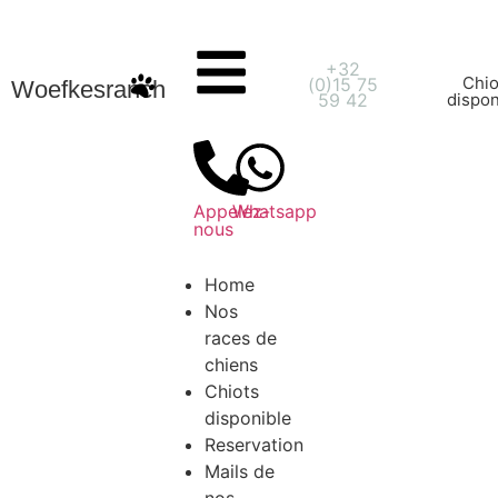
+32
Chio
(0)15 75
Woefkesranch
59 42
dispon
Appelez-
Whatsapp
nous
Home
Nos
races de
chiens
Chiots
disponible
Reservation
Mails de